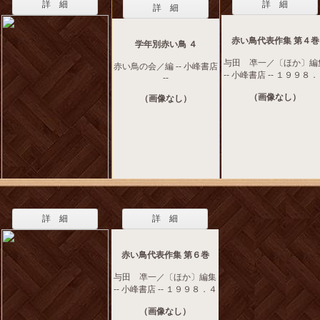
詳 細
詳 細
詳 細
赤い鳥代表作集 第４巻
学年別赤い鳥 ４
与田 凖一／〔ほか〕編
赤い鳥の会／編 -- 小峰書店
-- 小峰書店 -- １９９８
--
（画像なし）
（画像なし）
詳 細
詳 細
赤い鳥代表作集 第６巻
与田 凖一／〔ほか〕編集
-- 小峰書店 -- １９９８．４
（画像なし）