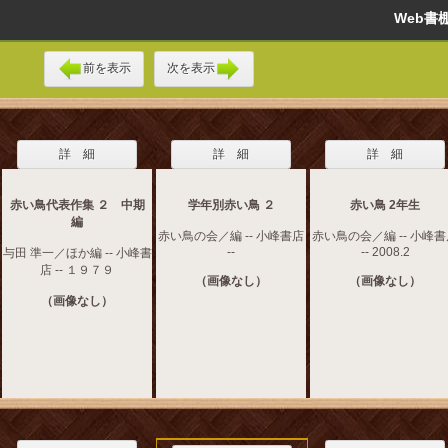
Web
前を表示
次を表示
詳 細
詳 細
詳 細
赤い鳥代表作集 ２ 中期
学年別赤い鳥 ２
赤い鳥 2年生
編
赤い鳥の会／編 -- 小峰書店
赤い鳥の会／編 -- 小峰
--
-- 2008.2
与田 準一／ほか編 -- 小峰書
店 -- １９７９
（画像なし）
（画像なし）
（画像なし）