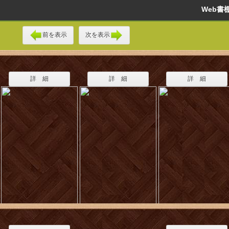
Web
前を表示
次を表示
詳 細
詳 細
詳 細