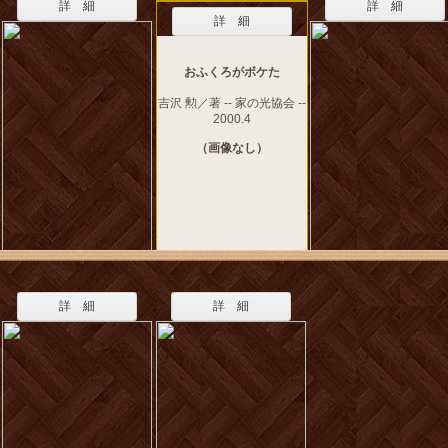
詳 細
詳 細
詳 細
おふくろがボケた
吉沢 勲／著 -- 家の光協会 --
2000.4
（画像なし）
詳 細
詳 細