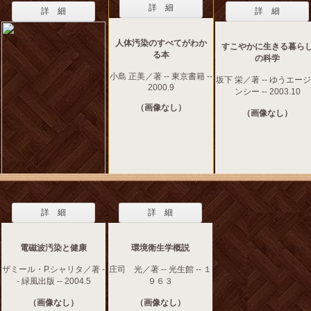
詳 細
詳 細
詳 細
人体汚染のすべてがわか
すこやかに生きる暮ら
る本
の科学
小島 正美／著 -- 東京書籍 --
坂下 栄／著 -- ゆうエー
2000.9
ンシー -- 2003.10
（画像なし）
（画像なし）
詳 細
詳 細
電磁波汚染と健康
環境衛生学概説
ザミール・P.シャリタ／著 -
庄司 光／著 -- 光生館 -- １
- 緑風出版 -- 2004.5
９６３
（画像なし）
（画像なし）