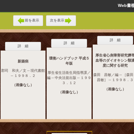
Web
前を表示
次を表示
詳 細
詳 細
詳 細
厚生省心身障害研究臍
環衛ハンドブック 平成５
血等のダイオキシン類
新築病
年版
度に関する研究
郡司 和夫／文 -- 現代書館
厚生省生活衛生局指導課／
森田 昌敏／編 -- ［森
-- １９９８．２
編 -- 中央法規出版 -- １９９
昌敏］ -- １９９８．３
３．１２
（画像なし）
（画像なし）
（画像なし）