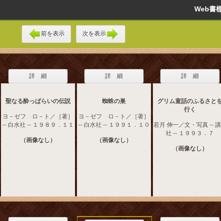
Web
前を表示
次を表示
詳 細
詳 細
詳 細
聖なる酔っぱらいの伝説
蜘蛛の巣
グリム童話のふるさと
行く
ヨ－ゼフ ロ－ト／［著］
ヨ－ゼフ ロ－ト／［著］
-- 白水社 -- １９８９．１１
-- 白水社 -- １９９１．１０
若月 伸一／文・写真 -- 
社 -- １９９３．７
（画像なし）
（画像なし）
（画像なし）