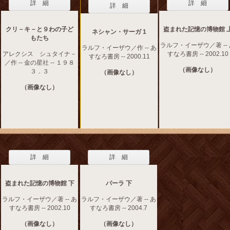
詳 細
詳 細
詳 細
クリ－キ－と９わの子ど
盗まれた記憶の博物館 
ネシャン・サーガ 1
もたち
ラルフ・イーザウ／著 --
ラルフ・イーザウ／作 -- あ
アレクシス シュタイナ－
すなろ書房 -- 2002.10
すなろ書房 -- 2000.11
／作 -- 金の星社 -- １９８
（画像なし）
３．３
（画像なし）
（画像なし）
詳 細
詳 細
盗まれた記憶の博物館 下
パーラ 下
ラルフ・イーザウ／著 -- あ
ラルフ・イーザウ／著 -- あ
すなろ書房 -- 2002.10
すなろ書房 -- 2004.7
（画像なし）
（画像なし）