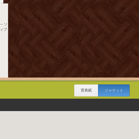
- ソ
ィブ
背表紙
ジャケット