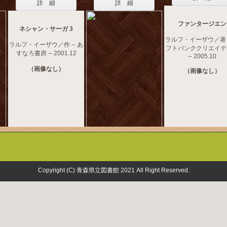
詳 細
詳 細
ファンタージエン
ネシャン・サーガ 3
ラルフ・イーザウ／著 -
ラルフ・イーザウ／作 -- あ
フトバンククリエイテ
すなろ書房 -- 2001.12
-- 2005.10
（画像なし）
（画像なし）
Copyright (C) 青森県立図書館 2021 All Right Reserved.