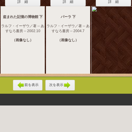
詳 細
詳 細
詳 細
盗まれた記憶の博物館 下
パーラ 下
ラルフ・イーザウ／著 -- あ
ラルフ・イーザウ／著 -- あ
すなろ書房 -- 2002.10
すなろ書房 -- 2004.7
（画像なし）
（画像なし）
前を表示
次を表示