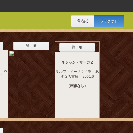
背表紙
ジャケット
詳 細
詳 細
ネシャン・サーガ 2
- あ
ラルフ・イーザウ／作 -- あ
7
すなろ書房 -- 2001.6
（画像なし）