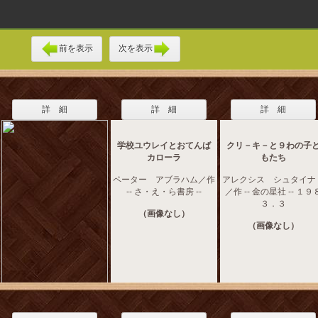
前を表示
次を表示
詳 細
詳 細
詳 細
学校ユウレイとおてんば
クリ－キ－と９わの子
カローラ
もたち
ペーター アブラハム／作
アレクシス シュタイナ
-- さ・え・ら書房 --
／作 -- 金の星社 -- １９
３．３
（画像なし）
（画像なし）