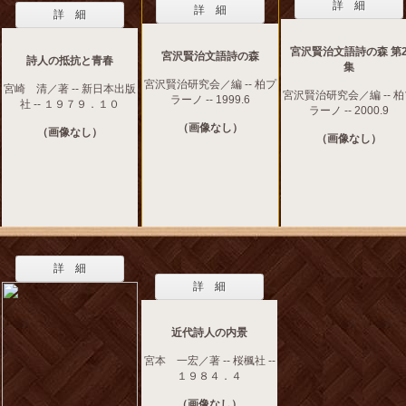
詳 細
詳 細
詳 細
宮沢賢治文語詩の森 第
宮沢賢治文語詩の森
詩人の抵抗と青春
集
宮沢賢治研究会／編 -- 柏プ
宮崎 清／著 -- 新日本出版
宮沢賢治研究会／編 -- 
ラーノ -- 1999.6
社 -- １９７９．１０
ラーノ -- 2000.9
（画像なし）
（画像なし）
（画像なし）
詳 細
詳 細
近代詩人の内景
宮本 一宏／著 -- 桜楓社 --
１９８４．４
（画像なし）