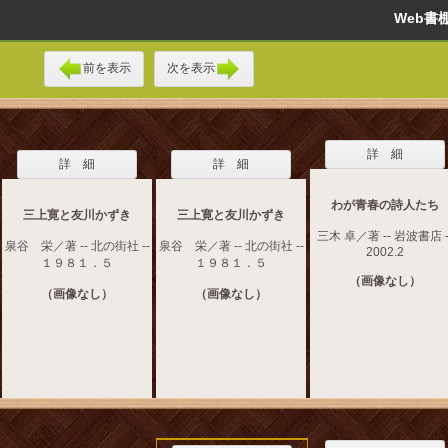
Web
前を表示
次を表示
詳 細
詳 細
詳 細
わが青春の詩人たち
三上寛と友川かずき
三上寛と友川かずき
三木 卓／著 -- 岩波書店 -
泉谷 栄／著 -- 北の街社 --
泉谷 栄／著 -- 北の街社 --
2002.2
１９８１．５
１９８１．５
（画像なし）
（画像なし）
（画像なし）