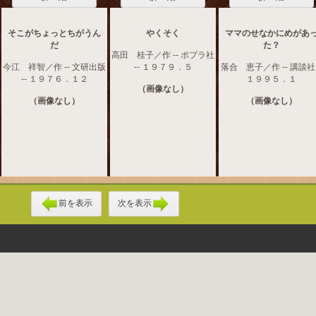
そこがちょっとちがうん
やくそく
ママのせなかにめがあ
だ
た？
高田 桂子／作 -- ポプラ社
今江 祥智／作 -- 文研出版
-- １９７９．５
落合 恵子／作 -- 講談社 
-- １９７６．１２
１９９５．１
（画像なし）
（画像なし）
（画像なし）
前を表示
次を表示