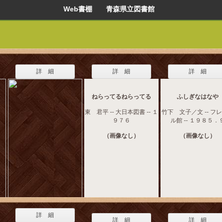
Web書棚 青森県立図書館
詳 細
詳 細
詳 細
ねらってるねらってる
ふしぎなはなや
東 君平 -- 大日本図書 -- １
竹下 文子／文 -- フ
９７６
ル館 -- １９８５．
（画像なし）
（画像なし）
詳 細
詳 細
詳 細