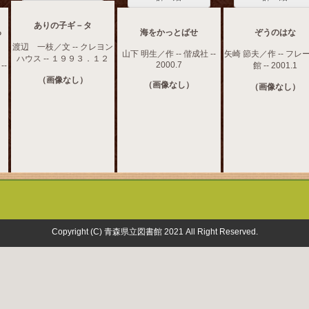
ありの子ギ－タ
っ
海をかっとばせ
ぞうのはな
渡辺 一枝／文 -- クレヨン
山下 明生／作 -- 偕成社 --
矢崎 節夫／作 -- フレ
ハウス -- １９９３．１２
2000.7
--
館 -- 2001.1
（画像なし）
（画像なし）
（画像なし）
Copyright (C) 青森県立図書館 2021 All Right Reserved.