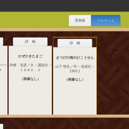
背表紙
ジャケット
詳 細
詳 細
かぜひきたまご
まつげの海のひこうせん
レーベ
舟崎 克彦／文 -- 講談社 --
山下 明生／作 -- 偕成社 --
９
１９８６．２
1983.1
（画像なし）
（画像なし）