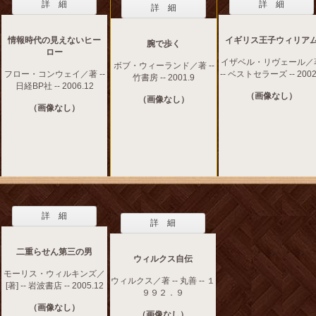
詳 細
詳 細
詳 細
情報時代の見えないヒー
イギリス王子ウィリア
腕で歩く
ロー
イザベル・リヴェール／
ボブ・ウィーランド／著 --
フロー・コンウェイ／著 --
-- ベストセラーズ -- 2002
竹書房 -- 2001.9
日経BP社 -- 2006.12
（画像なし）
（画像なし）
（画像なし）
詳 細
詳 細
二重らせん第三の男
ウィルクス自伝
モーリス・ウィルキンズ／
ウィルクス／著 -- 丸善 -- １
[著] -- 岩波書店 -- 2005.12
９９２．９
（画像なし）
（画像なし）