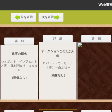
Web
前を表示
次を表示
詳 細
詳 細
詳 細
オークションこそわが人
眞実の探求
生
レオポルト インフェルト
ロバート・ウーリー／
／著 -- 日本評論社 -- １９５
〔著〕 -- 白水社 --
０
（画像なし）
（画像なし）