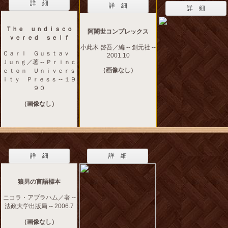
詳 細
詳 細
詳 細
Ｔｈｅ ｕｎｄｉｓｃｏ
阿闍世コンプレックス
ｖｅｒｅｄ ｓｅｌｆ
小此木 啓吾／編 -- 創元社 --
Ｃａｒｌ Ｇｕｓｔａｖ
2001.10
Ｊｕｎｇ／著 -- Ｐｒｉｎｃ
（画像なし）
ｅｔｏｎ Ｕｎｉｖｅｒｓ
ｉｔｙ Ｐｒｅｓｓ -- １９
９０
（画像なし）
詳 細
詳 細
狼男の言語標本
ニコラ・アブラハム／著 --
法政大学出版局 -- 2006.7
（画像なし）