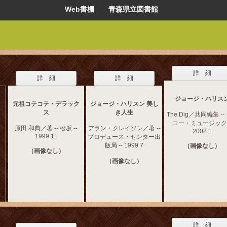
Web書棚 青森県立図書館
詳 細
詳 細
詳 細
ジョージ・ハリス
元祖コテコテ・デラック
ジョージ・ハリスン 美し
ス
き人生
The Dig／共同編集 --
コー・ミュージック 
原田 和典／著 -- 松坂 --
アラン・クレイソン／著 --
2002.1
1999.11
プロデュース・センター出
版局 -- 1999.7
（画像なし）
（画像なし）
（画像なし）
詳 細