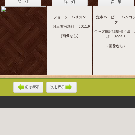
詳 細
詳 細
詳 細
ジョージ・ハリスン
定本ハービー・ハンコ
ク
-- 河出書房新社 -- 2011.9
ジャズ批評編集部／編 --
（画像なし）
坂 -- 2002.8
（画像なし）
前を表示
次を表示