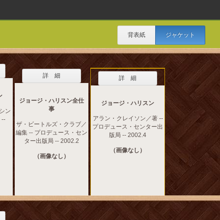
背表紙
ジャケット
詳 細
詳 細
ン
ジョージ・ハリスン全仕
ジョージ・ハリスン
事
 シン
アラン・クレイソン／著 --
--
ザ・ビートルズ・クラブ／
プロデュース・センター出
編集 -- プロデュース・セン
版局 -- 2002.4
ター出版局 -- 2002.2
（画像なし）
（画像なし）