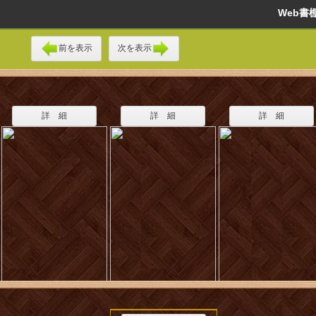
Web
前を表示
次を表示
詳 細
詳 細
詳 細