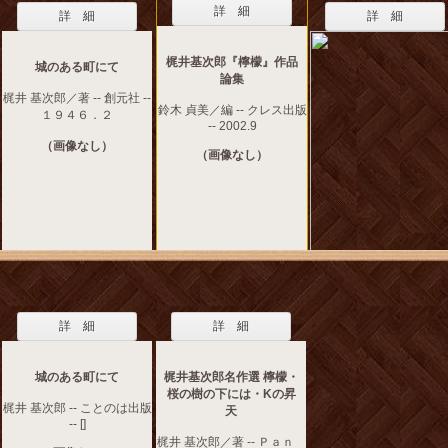
詳 細
詳 細
詳 細
梶井基次郎『檸檬』作品
城のある町にて
論集
梶井 基次郎／著 -- 創元社 --
鈴木 貞美／編 -- クレス出版
１９４６．２
-- 2002.9
（画像なし）
（画像なし）
詳 細
詳 細
城のある町にて
梶井基次郎名作選 檸檬・
桜の樹の下には・Kの昇
梶井 基次郎 -- ことのは出版
天
-- []
梶井 基次郎／著 -- Ｐａｎ