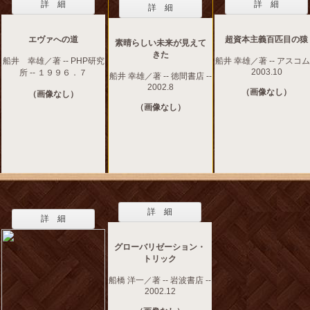
詳 細
詳 細
詳 細
エヴァへの道
超資本主義百匹目の猿
素晴らしい未来が見えて
きた
船井 幸雄／著 -- PHP研究
船井 幸雄／著 -- アスコム 
2003.10
所 -- １９９６．７
船井 幸雄／著 -- 徳間書店 --
2002.8
（画像なし）
（画像なし）
（画像なし）
詳 細
詳 細
グローバリゼーション・
トリック
船橋 洋一／著 -- 岩波書店 --
2002.12