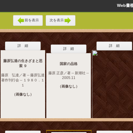
Web
前を表示
次を表示
詳 細
詳 細
詳 細
藤原弘達の生きざまと思
国家の品格
索 ９
藤原 正彦／著 -- 新潮社 --
藤原 弘達／著 -- 藤原弘達
2005.11
著作刊行会 -- １９８０．１
１
（画像なし）
（画像なし）