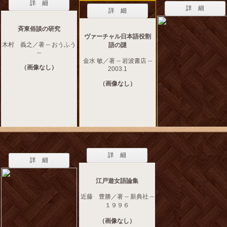
詳 細
詳 細
詳 細
斉東俗談の研究
ヴァーチャル日本語役割
木村 義之／著 -- おうふう
語の謎
--
金水 敏／著 -- 岩波書店 --
（画像なし）
2003.1
（画像なし）
詳 細
詳 細
江戸遊女語論集
近藤 豊勝／著 -- 新典社 --
１９９６
（画像なし）