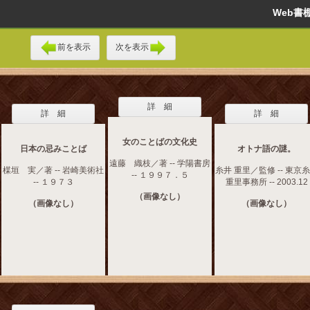
Web
前を表示
次を表示
詳 細
詳 細
詳 細
女のことばの文化史
日本の忌みことば
オトナ語の謎。
遠藤 織枝／著 -- 学陽書房
楳垣 実／著 -- 岩崎美術社
糸井 重里／監修 -- 東京
-- １９９７．５
-- １９７３
重里事務所 -- 2003.12
（画像なし）
（画像なし）
（画像なし）