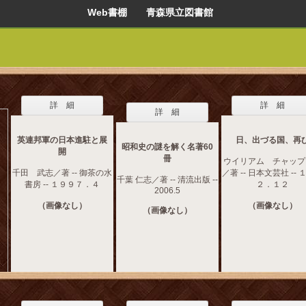
Web書棚 青森県立図書館
詳 細
詳 細
詳 細
英連邦軍の日本進駐と展
日、出づる国、再
昭和史の謎を解く名著60
開
冊
ウイリアム チャップ
千田 武志／著 -- 御茶の水
／著 -- 日本文芸社 --
千葉 仁志／著 -- 清流出版 --
書房 -- １９９７．４
２．１２
2006.5
（画像なし）
（画像なし）
（画像なし）