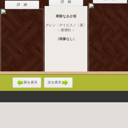
詳 細
詳 細
軍隊なき占領
グレン・デイビス／〔著〕
-- 新潮社 --
（画像なし）
前を表示
次を表示