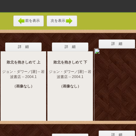
前を表示
次を表示
詳 細
詳 細
詳 細
敗北を抱きしめて 上
敗北を抱きしめて 下
ジョン・ダワー／[著] -- 岩
ジョン・ダワー／[著] -- 岩
波書店 -- 2004.1
波書店 -- 2004.1
（画像なし）
（画像なし）
詳 細