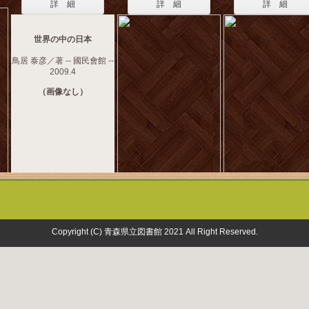
詳 細
詳 細
詳 細
世界の中の日本
鳥居 泰彦／著 -- 國民會館 --
2009.4
（画像なし）
Copyright (C) 青森県立図書館 2021 All Right Reserved.