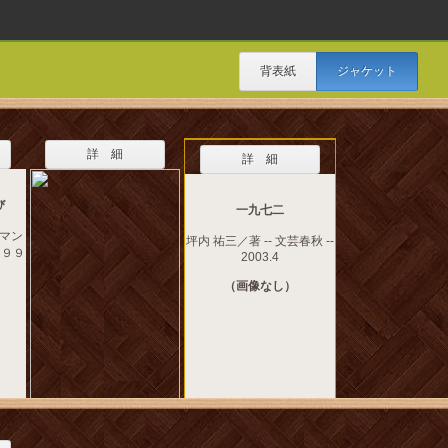
背表紙
ジャケット
詳 細
詳 細
び
一九七二
マン
坪内 祐三／著 -- 文芸春秋 --
 １９９
2003.4
（画像なし）