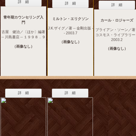
詳 細
詳 細
詳 細
青年期カウンセリング入
ミルトン・エリクソン
カール・ロジャーズ
門
J.K.ザイグ／著 -- 金剛出版 -
ブライアン・ソーン／著 -
古屋 健治／〔ほか〕編著
- 2003.7
コスモス・ライブラリー -
-- 川島書店 -- １９９８．９
2003.2
（画像なし）
（画像なし）
（画像なし）
詳 細
詳 細