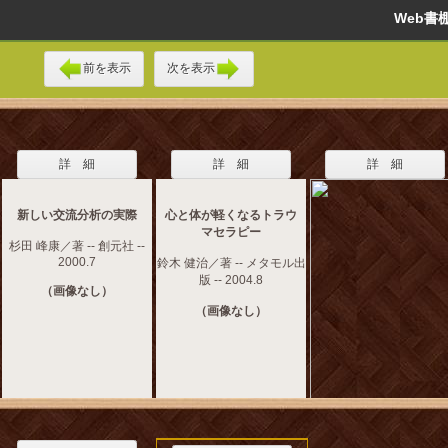
Web
前を表示
次を表示
詳 細
詳 細
詳 細
新しい交流分析の実際
心と体が軽くなるトラウ
マセラピー
杉田 峰康／著 -- 創元社 --
2000.7
鈴木 健治／著 -- メタモル出
版 -- 2004.8
（画像なし）
（画像なし）