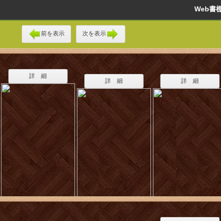
Web
前を表示
次を表示
詳 細
詳 細
詳 細