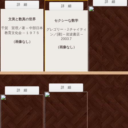
詳 細
詳 細
詳 細
文美と数真の世界
セクシーな数学
千賀 宣理／著 -- 中部日本
グレゴリー・J.チャイティ
教育文化会 -- １９７５
ン／[著] -- 岩波書店 --
2003.7
（画像なし）
（画像なし）
詳 細
詳 細