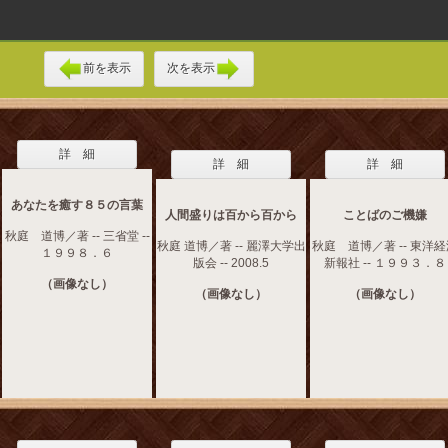
前を表示
次を表示
詳 細
詳 細
詳 細
あなたを癒す８５の言葉
人間盛りは百から百から
ことばのご機嫌
秋庭 道博／著 -- 三省堂 --
秋庭 道博／著 -- 麗澤大学出
秋庭 道博／著 -- 東洋
１９９８．６
版会 -- 2008.5
新報社 -- １９９３．８
（画像なし）
（画像なし）
（画像なし）