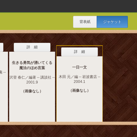
背表紙
ジャケット
詳 細
詳 細
生きる勇気が湧いてくる
一日一文
魔法のほめ言葉
 --
木田 元／編 -- 岩波書店 --
沢登 春仁／編著 -- 講談社 --
2004.1
2001.9
（画像なし）
（画像なし）