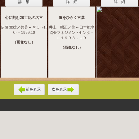
詳 細
詳 細
詳 細
心に刻む20世紀の名言
道をひらく言葉
伊藤 章雄／共著 -- ぎょうせ
井上 昭正／著 -- 日本能率
い -- 1999.10
協会マネジメントセンタ－
-- １９９３．１０
（画像なし）
（画像なし）
前を表示
次を表示