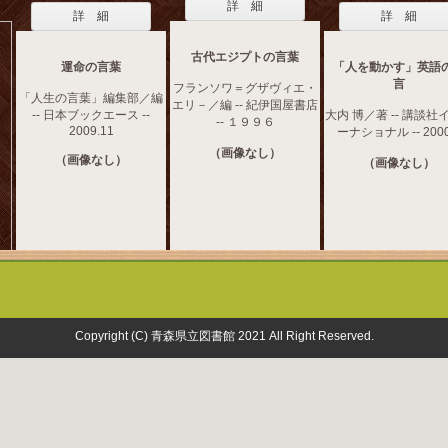
詳 細
詳 細
詳 細
古代エジプトの言葉
運命の言葉
「人を動かす」英語
言
フランソワ＝グザヴィエ・
「人生の言葉」編集部／編
エリ－／編 -- 紀伊国屋書店
-- 日本ブックエース --
大内 博／著 -- 講談社
-- １９９６
2009.11
ーナショナル -- 2000
（画像なし）
（画像なし）
（画像なし）
Copyright (C) 青森県立図書館 2021 All Right Reserved.