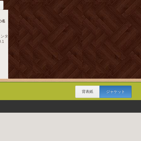
の名
インタ
.1
背表紙
ジャケット