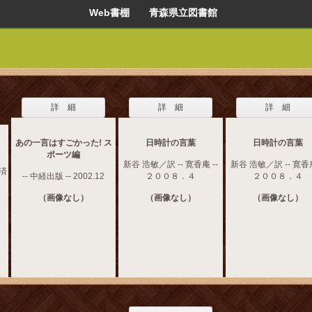
Web書棚 青森県立図書館
詳 細
詳 細
詳 細
あの一言はすごかった! ス
日時計の言葉
日時計の言葉
ポーツ編
新谷 浩敏／訳 -- 寛香庵 --
新谷 浩敏／訳 -- 寛香庵
経済
-- 中経出版 -- 2002.12
２００８．４
２００８．４
（画像なし）
（画像なし）
（画像なし）