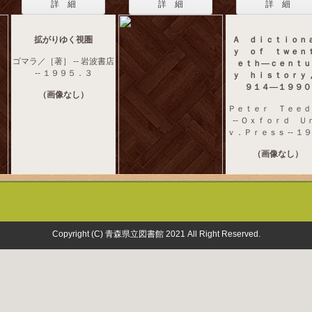
詳 細
詳 細
詳 細
拡がりゆく視圏
Ａ ｄｉｃｔｉｏｎ
ｙ ｏｆ ｔｗｅｎ
ゴマラ／［著］ -- 岩波書店
ｅｔｈ―ｃｅｎｔｕ
-- １９９５．３
ｙ ｈｉｓｔｏｒｙ
９１４―１９９０
（画像なし）
Ｐｅｔｅｒ Ｔｅｅｄ
-- Ｏｘｆｏｒｄ Ｕ
ｖ．Ｐｒｅｓｓ -- １
（画像なし）
Copyright (C) 青森県立図書館 2021 All Right Reserved.