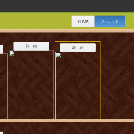
背表紙
ジャケット
詳 細
詳 細