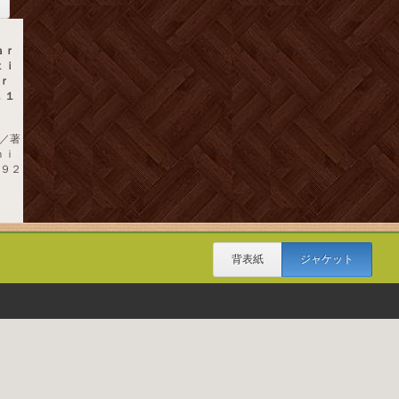
ａｒ
ｔｉ
ｒ
，１
／著
ｎｉ
９９２
背表紙
ジャケット