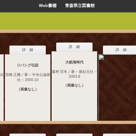
Web書棚 青森県立図書館
詳 細
詳 細
詳 細
大航海時代
ジパング伝説
森村 宗冬／著 -- 新紀元社 --
送出
宮崎 正勝／著 -- 中央公論新
2003.9
社 -- 2000.10
（画像なし）
（画像なし）