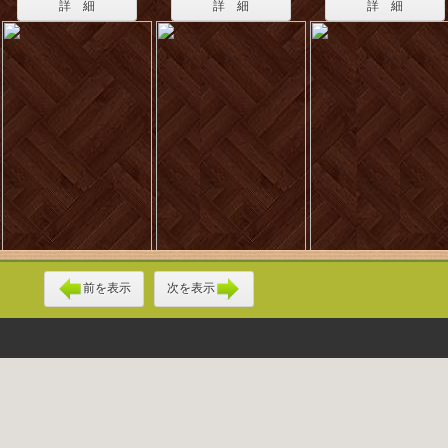
詳 細
詳 細
詳 細
前を表示
次を表示