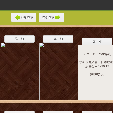
前を表示
次を表示
詳 細
詳 細
詳 細
アウトローの世界史
南塚 信吾／著 -- 日本放
版協会 -- 1999.12
（画像なし）