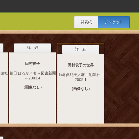
背表紙
ジャケット
詳 細
詳 細
田村俊子
田村俊子の世界
公論社
福田 はるか／著 -- 図書新聞
山崎 眞紀子／著 -- 彩流社 --
-- 2003.4
2005.1
（画像なし）
（画像なし）