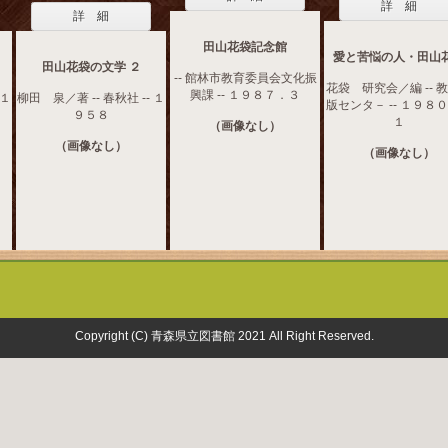
詳 細
詳 細
田山花袋記念館
愛と苦悩の人・田山
田山花袋の文学 ２
-- 館林市教育委員会文化振
花袋 研究会／編 -- 
興課 -- １９８７．３
 １
柳田 泉／著 -- 春秋社 -- １
版センタ－ -- １９８
９５８
１
（画像なし）
（画像なし）
（画像なし）
Copyright (C) 青森県立図書館 2021 All Right Reserved.