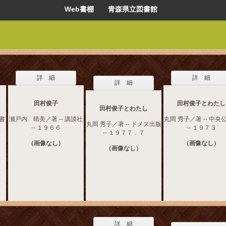
Web書棚 青森県立図書館
詳 細
詳 細
詳 細
－
田村俊子
田村俊子とわたし
田村俊子とわたし
摩書
瀬戸内 晴美／著 -- 講談社
丸岡 秀子／著 -- 中央
丸岡 秀子／著 -- ドメス出版
-- １９６６
-- １９７３
-- １９７７．７
（画像なし）
（画像なし）
（画像なし）
詳 細