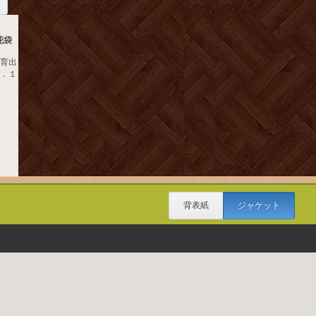
花袋
教育出
０．１
背表紙
ジャケット