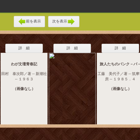
前を表示
次を表示
詳 細
詳 細
詳 細
わが文壇青春記
旅人たちのバンク－バ
田村 泰次郎／著 -- 新潮社
工藤 美代子／著 -- 筑
-- １９６３
房 -- １９８５．４
（画像なし）
（画像なし）