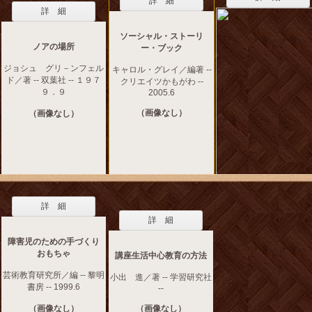
詳 細
詳 細
ソーシャル・ストーリ
ノアの場所
ー・ブック
ジョシュ グリ－ンフェル
キャロル・グレイ／編著 --
ド／著 -- 双葉社 -- １９７
クリエイツかもがわ --
９．９
2005.6
（画像なし）
（画像なし）
詳 細
詳 細
障害児のための手づくり
おもちゃ
講座生活中心教育の方法
芸術教育研究所／編 -- 黎明
小出 進／著 -- 学習研究社
書房 -- 1999.6
--
（画像なし）
（画像なし）