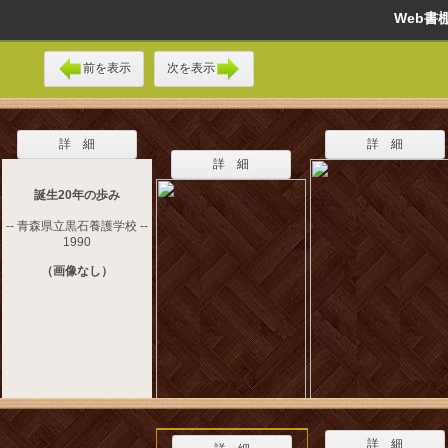
Web
前を表示
次を表示
詳 細
詳 細
詳 細
誕生20年の歩み
-- 青森県立黒石養護学校 --
1990
（画像なし）
詳 細