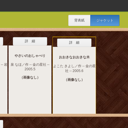
背表紙
ジャケット
詳 細
詳 細
やさいのおしゃべり
おおきなおおきな木
- 岩
泉 なほ／作 -- 金の星社 --
よこた きよし／作 -- 金の星
2005.5
社 -- 2005.6
（画像なし）
（画像なし）