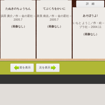
詳 細
たぬきのちょうちん
てぶくろをかいに
あそぼうよ!
浜田 廣介／作 -- 金の星社 --
新美 南吉／作 -- 金の星社 --
2005.7
2005.7
いもと ようこ／作・絵 --
（画像なし）
（画像なし）
プラ社 -- 2004.11
（画像なし）
前を表示
次を表示