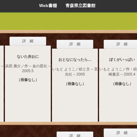
Web書棚 青森県立図書館
詳 細
詳 細
詳 細
ないた赤おに
おとなになったら…
ぼくがいっぱい
--
浜田 廣介／作 -- 金の星社 --
いもと ようこ／絵と文 -- 至
いもと ようこ／作・絵 -
2005.5
光社 -- 2005
崎書店 -- 2005.4
（画像なし）
（画像なし）
（画像なし）
詳 細
詳 細