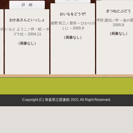
詳 細
きつねとぶどう
おいもをどうぞ!
おかあさんといっしょ
坪田 譲治／作 -- 金の星
柴野 民三／原作 -- ひかりの
2005.9
くに -- 2005.9
 ポ
いもと ようこ／作・絵 -- ポ
（画像なし）
プラ社 -- 2004.11
（画像なし）
（画像なし）
Copyright (C) 青森県立図書館 2021 All Right Reserved.