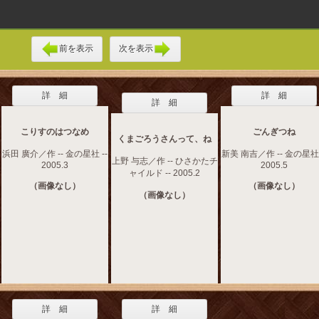
前を表示
次を表示
詳 細
詳 細
詳 細
こりすのはつなめ
ごんぎつね
くまごろうさんって、ね
浜田 廣介／作 -- 金の星社 --
新美 南吉／作 -- 金の星社 
上野 与志／作 -- ひさかたチ
2005.3
2005.5
ャイルド -- 2005.2
（画像なし）
（画像なし）
（画像なし）
詳 細
詳 細