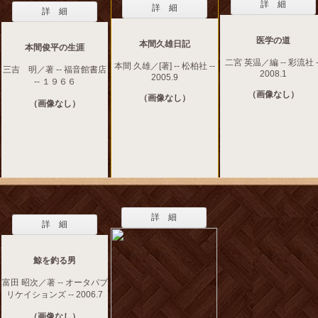
詳 細
詳 細
詳 細
医学の道
本間久雄日記
本間俊平の生涯
二宮 英温／編 -- 彩流社 -
本間 久雄／[著] -- 松柏社 --
三吉 明／著 -- 福音館書店
2008.1
2005.9
-- １９６６
（画像なし）
（画像なし）
（画像なし）
詳 細
詳 細
鯨を釣る男
富田 昭次／著 -- オータパブ
リケイションズ -- 2006.7
（画像なし）