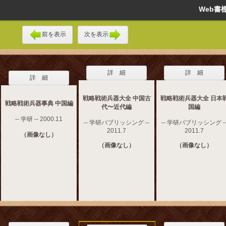
Web
前を表示
次を表示
詳 細
詳 細
詳 細
戦略戦術兵器大全 中国古
戦略戦術兵器大全 日本
戦略戦術兵器事典 中国編
代〜近代編
国編
-- 学研 -- 2000.11
-- 学研パブリッシング --
-- 学研パブリッシング -
2011.7
2011.7
（画像なし）
（画像なし）
（画像なし）