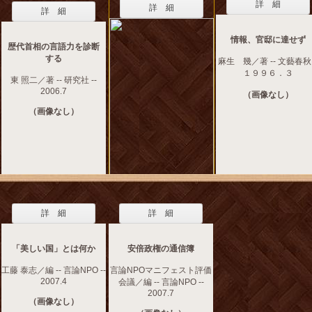
詳 細
詳 細
詳 細
情報、官邸に達せず
歴代首相の言語力を診断
する
麻生 幾／著 -- 文藝春秋 
１９９６．３
東 照二／著 -- 研究社 --
2006.7
（画像なし）
（画像なし）
詳 細
詳 細
「美しい国」とは何か
安倍政権の通信簿
工藤 泰志／編 -- 言論NPO --
言論NPOマニフェスト評価
2007.4
会議／編 -- 言論NPO --
2007.7
（画像なし）