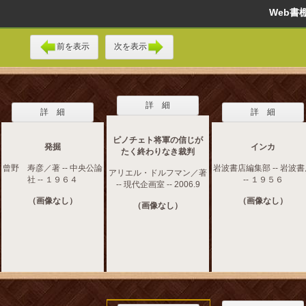
Web
前を表示
次を表示
詳 細
詳 細
詳 細
ピノチェト将軍の信じが
発掘
インカ
たく終わりなき裁判
曾野 寿彦／著 -- 中央公論
岩波書店編集部 -- 岩波
アリエル・ドルフマン／著
社 -- １９６４
-- １９５６
-- 現代企画室 -- 2006.9
（画像なし）
（画像なし）
（画像なし）