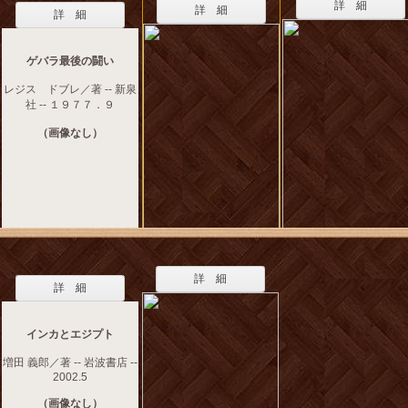
詳 細
詳 細
詳 細
ゲバラ最後の闘い
レジス ドブレ／著 -- 新泉
社 -- １９７７．９
（画像なし）
詳 細
詳 細
インカとエジプト
増田 義郎／著 -- 岩波書店 --
2002.5
（画像なし）