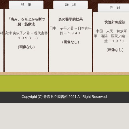
詳 細
詳 細
詳 細
「痛み」をもとから断つ
灸の醫学的効果
快速針刺療法
腱・筋療法
田中 恭平／著 -- 日本青年
中国 人民 解放軍
書林
高津 実依子／著 -- 現代書林
館 -- １９４１
軍 瀋陽 医院／編 --
-- １９９８．８
堂 -- １９７１
（画像なし）
（画像なし）
（画像なし）
Copyright (C) 青森県立図書館 2021 All Right Reserved.