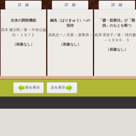
詳 細
詳 細
詳 細
生体の調節機能
鍼灸（はりきゅう）への
「腱・筋療法」が「難
招待
病」のもとを断つ
高木 健太郎／著 -- 中央公論
社 -- １９７２
高島文一／共著 -- 裳華房 --
高津 実依子／著 -- 現代
-- １９９６．５
（画像なし）
（画像なし）
（画像なし）
前を表示
次を表示