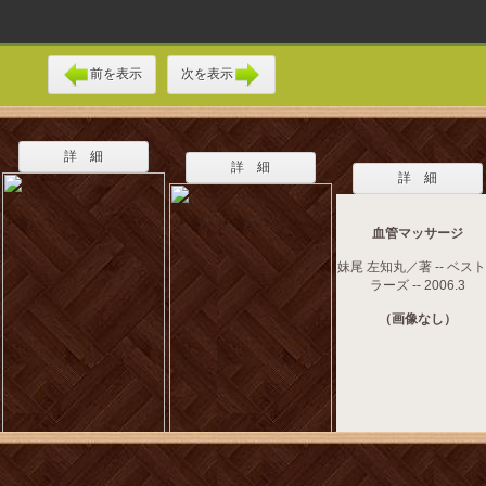
前を表示
次を表示
詳 細
詳 細
詳 細
血管マッサージ
妹尾 左知丸／著 -- ベス
ラーズ -- 2006.3
（画像なし）