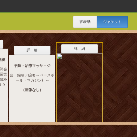
背表紙
ジャケット
詳 細
詳 細
念誌
予防・治療マッサ－ジ
師会
業実
曹 錫珍／編著 -- ベースボ
本鍼灸
ール・マガジン社 --
９９
（画像なし）