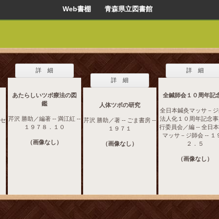
Web書棚 青森県立図書館
詳 細
詳 細
詳 細
あたらしいツボ療法の図
全鍼師会１０周年記
鑑
人体ツボの研究
全日本鍼灸マッサ－ジ
芹沢 勝助／編著 -- 満江紅 --
法人化１０周年記念事
トセ
芹沢 勝助／著 -- ごま書房 --
１９７８．１０
行委員会／編 -- 全日
１９７１
マッサ－ジ師会 -- １
（画像なし）
（画像なし）
２．５
（画像なし）