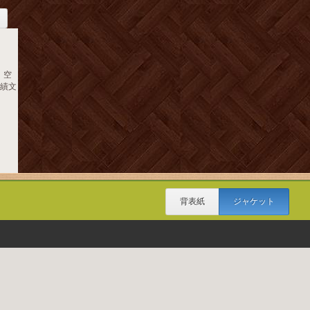
 空
 績文
背表紙
ジャケット