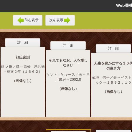
Web
前を表示
次を表示
詳 細
詳 細
詳 細
顔氏家訓
それでもなお、人を愛し
人生を豊かにする３０
なさい
顔 之推／撰 -- 高橋 忠兵衛
の生き方
-- 寛文２年（１６６２）
ケント・M.キース／著 -- 早
菊地 信一／著 -- ベス
川書房 -- 2002.8
（画像なし）
ック -- １９９２．１０
（画像なし）
（画像なし）