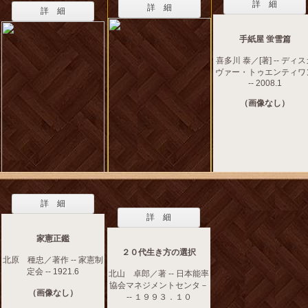
詳 細
詳 細
詳 細
手紙屋 蛍雪篇
喜多川 泰／[著] -- ディ
ヴァー・トゥエンティワ
-- 2008.1
（画像なし）
詳 細
詳 細
家憲正鑑
２０代生き方の選択
北原 種忠／著作 -- 家憲制
定会 -- 1921.6
北山 卓郎／著 -- 日本能率
協会マネジメントセンタ－
（画像なし）
-- １９９３．１０