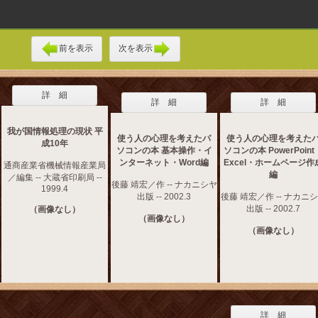
前を表示
次を表示
詳 細
詳 細
詳 細
我が国情報処理の現状 平
使う人の心理を考えたパ
使う人の心理を考えた
成10年
ソコンの本 基本操作・イ
ソコンの本 PowerPoint
ンターネット・Word編
Excel・ホームページ作
通商産業省機械情報産業局
編
／編集 -- 大蔵省印刷局 --
後藤 靖宏／作 -- ナカニシヤ
1999.4
出版 -- 2002.3
後藤 靖宏／作 -- ナカニ
出版 -- 2002.7
（画像なし）
（画像なし）
（画像なし）
詳 細