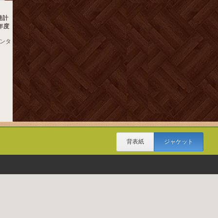
発計
年度
センタ
背表紙
ジャケット