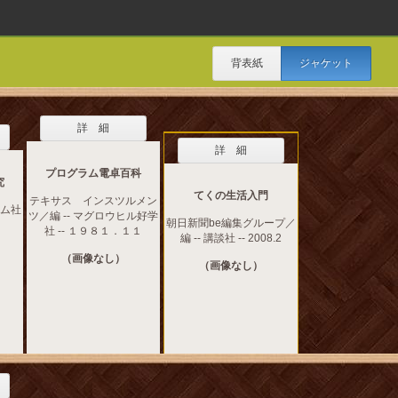
背表紙
ジャケット
詳 細
詳 細
プログラム電卓百科
究
てくの生活入門
テキサス インスツルメン
ーム社
ツ／編 -- マグロウヒル好学
朝日新聞be編集グループ／
社 -- １９８１．１１
編 -- 講談社 -- 2008.2
（画像なし）
（画像なし）