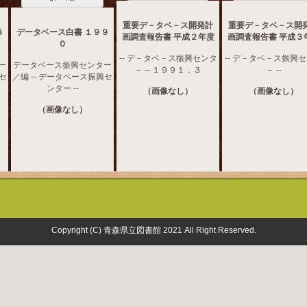
重要デ－タベ－ス開発計
重要デ－タベ－ス開
８
データベース白書 １９９
画調査報告書 平成２年度
画調査報告書 平成３
０
-- デ－タベ－ス振興センタ
-- デ－タベ－ス振興
ー
データベース振興センター
－ -- １９９１．３
－ --
興セ
／編 -- データベース振興セ
ンター --
（画像なし）
（画像なし）
（画像なし）
Copyright (C) 青森県立図書館 2021 All Right Reserved.