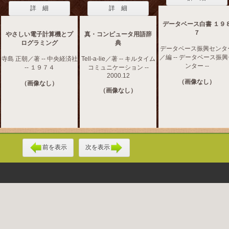
詳 細
詳 細
データベース白書 １９
７
やさしい電子計算機とプ
真・コンピュータ用語辞
ログラミング
典
データベース振興センタ
／編 -- データベース振
寺島 正朝／著 -- 中央経済社
Tell‐a‐lie／著 -- キルタイム
ンター --
-- １９７４
コミュニケーション --
2000.12
（画像なし）
（画像なし）
（画像なし）
前を表示
次を表示