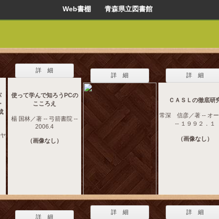
Web書棚 青森県立図書館
詳 細
詳 細
詳 細
パ
使って学んで知ろうPCの
ＣＡＳＬの徹底研
・
こころえ
成
常深 信彦／著 -- オ
楊 国林／著 -- 弓箭書院 --
-- １９９２．１
2006.4
シヤ
（画像なし）
（画像なし）
詳 細
詳 細
詳 細