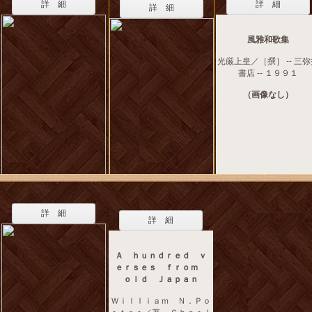
詳 細
詳 細
詳 細
風雅和歌集
光厳上皇／［撰］ -- 三
書店 -- １９９１
（画像なし）
詳 細
詳 細
Ａ ｈｕｎｄｒｅｄ ｖ
ｅｒｓｅｓ ｆｒｏｍ
ｏｌｄ Ｊａｐａｎ
Ｗｉｌｌｉａｍ Ｎ．Ｐｏ