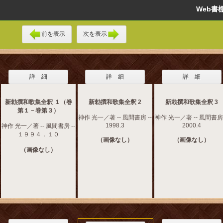
Web
前を表示
次を表示
詳 細
詳 細
詳 細
新勅撰和歌集全釈 １（巻
新勅撰和歌集全釈 2
新勅撰和歌集全釈 3
第１－巻第３）
神作 光一／著 -- 風間書房 --
神作 光一／著 -- 風間書房 
1998.3
2000.4
神作 光一／著 -- 風間書房 --
１９９４．１０
（画像なし）
（画像なし）
（画像なし）