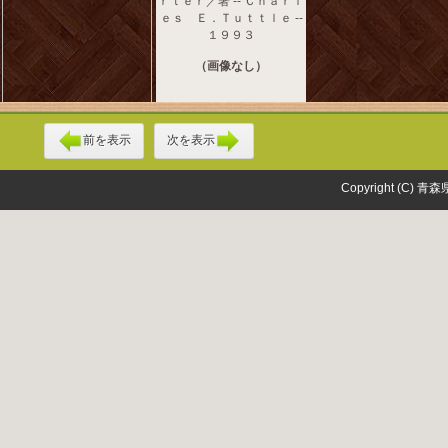
ｒｔｅｒ／著 -- Ｃｈａｒｌ
ｅｓ Ｅ．Ｔｕｔｔｌｅ --
１９９３
（画像なし）
前を表示
次を表示
Copyright (C) 青森