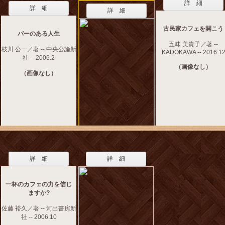
詳 細
詳 細
詳 細
古民家カフェを開こう
バーのある人生
五味 美貴子／著 --
枝川 公一／著 -- 中央公論新
KADOKAWA -- 2016.1
社 -- 2006.2
（画像なし）
（画像なし）
詳 細
詳 細
一杯のカフェの力を信じ
ますか?
佐藤 裕久／著 -- 河出書房新
社 -- 2006.10