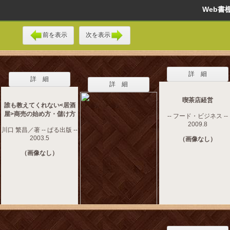
Web
前を表示
次を表示
詳 細
詳 細
詳 細
喫茶店経営
誰も教えてくれない<居酒
屋>商売の始め方・儲け方
-- フード・ビジネス --
2009.8
川口 繁昌／著 -- ぱる出版 --
2003.5
（画像なし）
（画像なし）