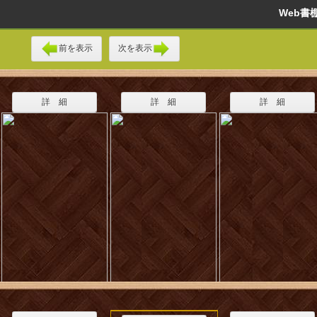
Web
前を表示
次を表示
詳 細
詳 細
詳 細