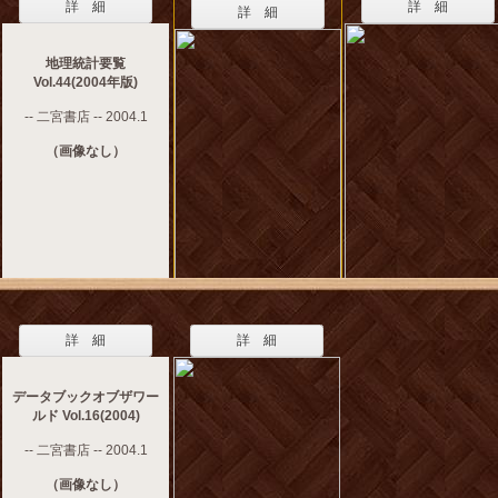
詳 細
詳 細
詳 細
地理統計要覧
Vol.44(2004年版)
-- 二宮書店 -- 2004.1
（画像なし）
詳 細
詳 細
データブックオブザワー
ルド Vol.16(2004)
-- 二宮書店 -- 2004.1
（画像なし）