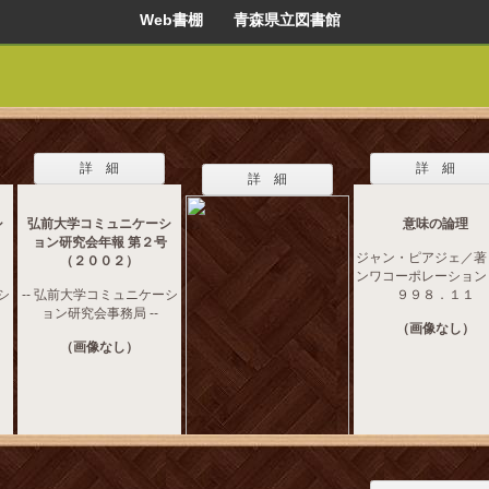
Web書棚 青森県立図書館
詳 細
詳 細
詳 細
シ
弘前大学コミュニケーシ
意味の論理
ョン研究会年報 第２号
ジャン・ピアジェ／著 -
（２００２）
ンワコーポレーション -
シ
-- 弘前大学コミュニケーシ
９９８．１１
ョン研究会事務局 --
（画像なし）
（画像なし）