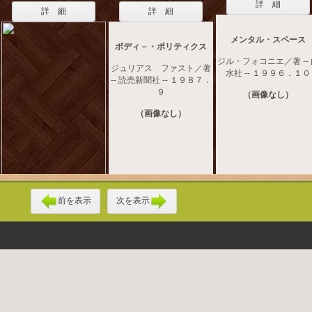
詳 細
詳 細
詳 細
メンタル・スペース
ボディ－・ポリティクス
ジル・フォコニエ／著 --
ジュリアス ファスト／著
水社 -- １９９６．１０
-- 読売新聞社 -- １９８７．
９
（画像なし）
（画像なし）
前を表示
次を表示