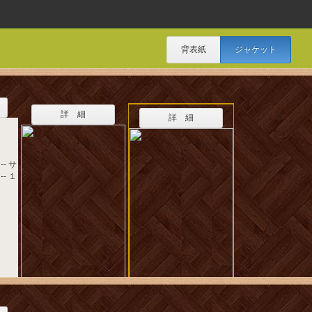
背表紙
ジャケット
詳 細
詳 細
- サ
- １