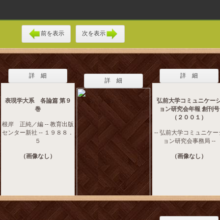
前を表示
次を表示
詳 細
詳 細
詳 細
表現学大系 各論篇 第９
弘前大学コミュニケー
巻
ョン研究会年報 創刊号
（２００１）
根岸 正純／編 -- 教育出版
センター新社 -- １９８８．
-- 弘前大学コミュニケー
５
ョン研究会事務局 --
（画像なし）
（画像なし）