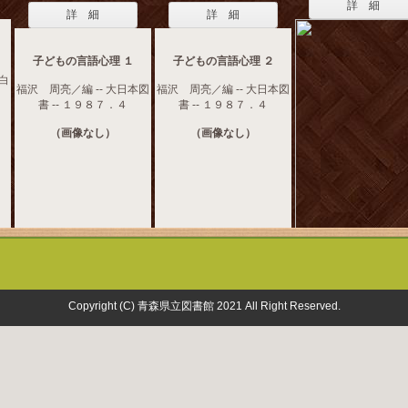
詳 細
詳 細
詳 細
子どもの言語心理 １
子どもの言語心理 ２
 白
福沢 周亮／編 -- 大日本図
福沢 周亮／編 -- 大日本図
書 -- １９８７．４
書 -- １９８７．４
（画像なし）
（画像なし）
Copyright (C) 青森県立図書館 2021 All Right Reserved.