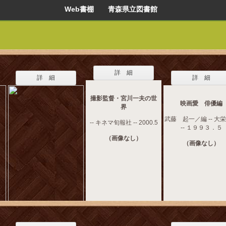
Web書棚 青森県立図書館
詳 細
詳 細
詳 細
撮影監督・宮川一夫の世
映画愛 俳優編
界
武藤 起一／編 -- 大
-- キネマ旬報社 -- 2000.5
-- １９９３．５
（画像なし）
（画像なし）