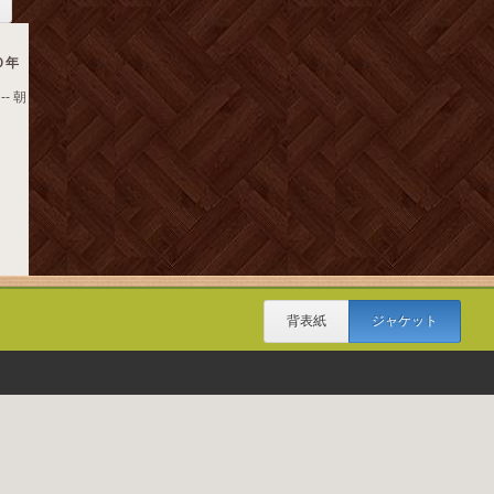
０年
- 朝
背表紙
ジャケット