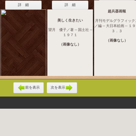
詳 細
詳 細
超兵器画報
美しく生きたい
月刊モデルグラフィック
／編 -- 大日本絵画 -- １
望月 優子／著 -- 国土社 --
３．３
１９７１
（画像なし）
（画像なし）
前を表示
次を表示