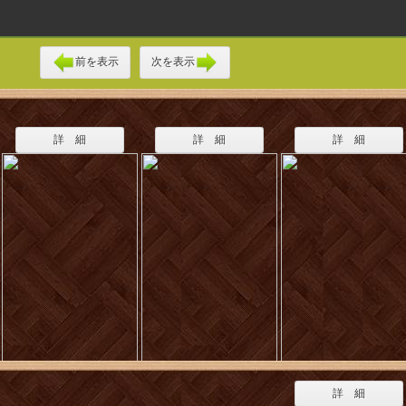
前を表示
次を表示
詳 細
詳 細
詳 細
詳 細