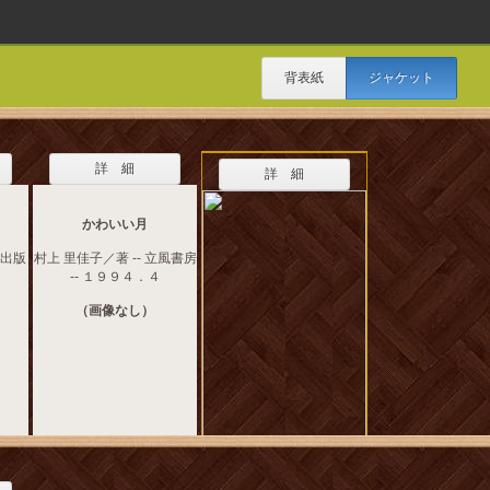
背表紙
ジャケット
詳 細
詳 細
かわいい月
栄出版
村上 里佳子／著 -- 立風書房
-- １９９４．４
（画像なし）