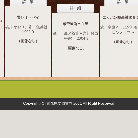
詳 細
詳 細
詳 細
賢いオッパイ
ニッポン映画戦後５
ス
敵中横断三百里
９９
桃井 かおり／著 -- 集英社 --
森 卓也／〔ほか〕著 -
1999.9
日ソノラマ --
森 一生／監督 -- 角川映画
(発売) -- 2004.5
（画像なし）
（画像なし）
（画像なし）
Copyright (C) 青森県立図書館 2021 All Right Reserved.