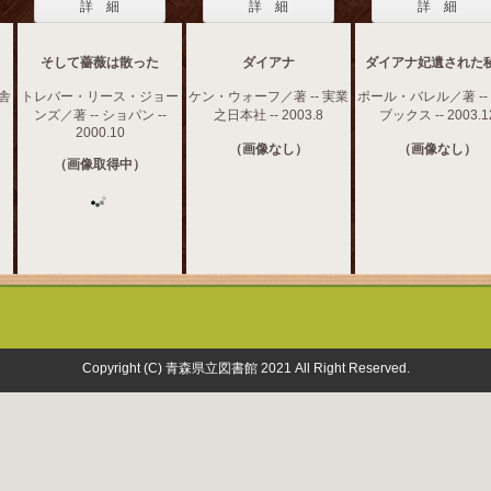
詳 細
詳 細
詳 細
そして薔薇は散った
ダイアナ
ダイアナ妃遺された
作舎
トレバー・リース・ジョー
ケン・ウォーフ／著 -- 実業
ポール・バレル／著 --
ンズ／著 -- ショパン --
之日本社 -- 2003.8
ブックス -- 2003.1
2000.10
（画像なし）
（画像なし）
（画像取得中）
Copyright (C) 青森県立図書館 2021 All Right Reserved.