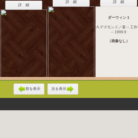
詳 細
詳 細
詳 細
ダーウィン 1
A.デズモンド／著 -- 工
-- 1999.9
（画像なし）
前を表示
次を表示