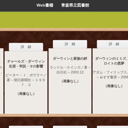
Web書棚 青森県立図書館
詳 細
詳 細
詳 細
ダーウィンと家族の絆
ダーウィンのミミズ
チャールズ・ダーウィン
ロイトの悪夢
生涯・学説・その影響
ス
ランドル・ケインズ／著 --
２．
白日社 -- 2003.12
アダム・フィリップス／
ピーター・Ｊ．ボウラー／
-- みすず書房 -- 2006
著 -- 朝日新聞社 -- １９９
（画像なし）
７．２
（画像なし）
（画像なし）