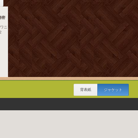
秘密
 ワニ
2
背表紙
ジャケット