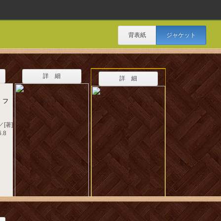
背表紙
ジャケット
詳 細
詳 細
、フ
[著]
.8