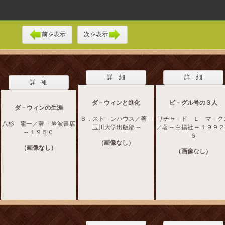
前を表示
次を表示
詳 細
詳 細
詳 細
ダ－ウィンと進化
ビ－グル号の３人
ダ－ウィンの生涯
Ｂ．スト－ンハウス／著 --
リチャ－ド Ｌ マ－ク
八杉 龍一／著 -- 岩波書店
玉川大学出版部 --
／著 -- 白揚社 -- １９９
-- １９５０
６
（画像なし）
（画像なし）
（画像なし）