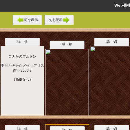
Web
前を表示
次を表示
詳 細
詳 細
詳 細
こぶたのブルトン
中川 ひろたか／作 -- アリス
館 -- 2006.9
（画像なし）
詳 細
詳 細