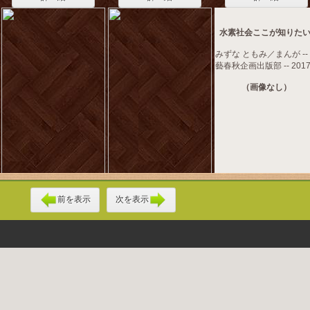
水素社会ここが知りたい
みずな ともみ／まんが --
藝春秋企画出版部 -- 2017
（画像なし）
前を表示
次を表示