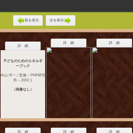
前を表示
次を表示
詳 細
詳 細
詳 細
子どものためのエネルギ
ーブック
向山 洋一／監修 -- PHP研究
所 -- 2002.1
（画像なし）
詳 細
詳 細
詳 細