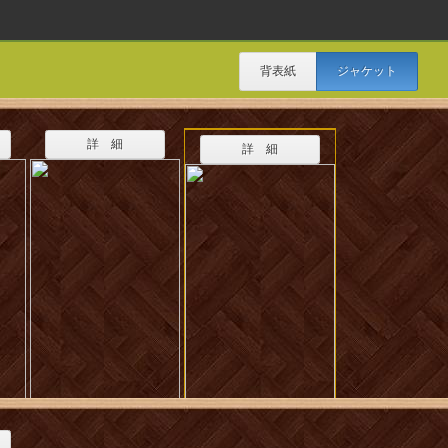
背表紙
ジャケット
詳 細
詳 細