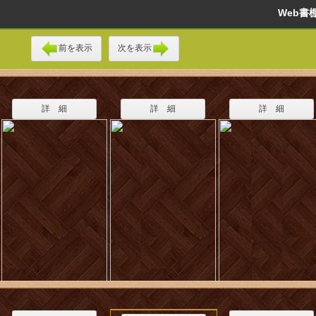
Web
前を表示
次を表示
詳 細
詳 細
詳 細