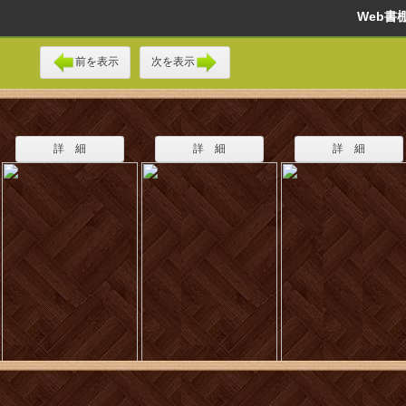
Web
前を表示
次を表示
詳 細
詳 細
詳 細