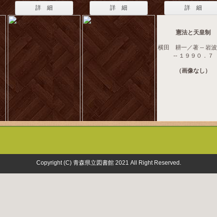
詳 細
詳 細
詳 細
憲法と天皇制
横田 耕一／著 -- 岩
-- １９９０．７
（画像なし）
Copyright (C) 青森県立図書館 2021 All Right Reserved.