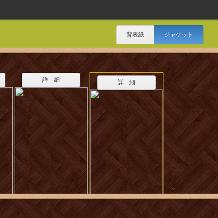
背表紙
ジャケット
詳 細
詳 細