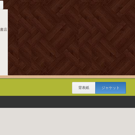
波書店
背表紙
ジャケット