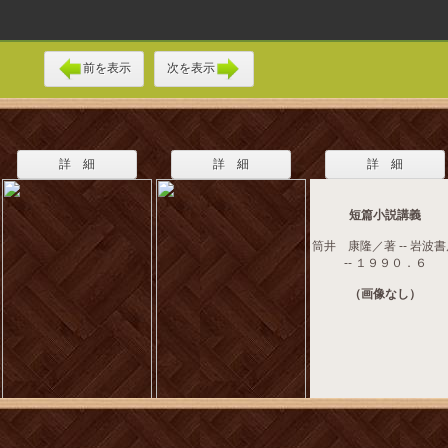
前を表示
次を表示
詳 細
詳 細
詳 細
短篇小説講義
筒井 康隆／著 -- 岩波
-- １９９０．６
（画像なし）