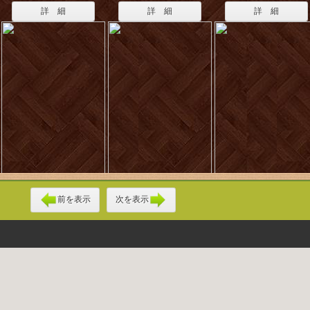
詳 細
詳 細
詳 細
前を表示
次を表示