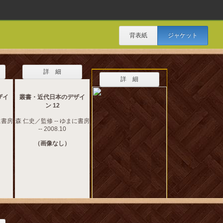
背表紙
ジャケット
詳 細
詳 細
ザイ
叢書・近代日本のデザイ
ン 12
に書房
森 仁史／監修 -- ゆまに書房
-- 2008.10
（画像なし）