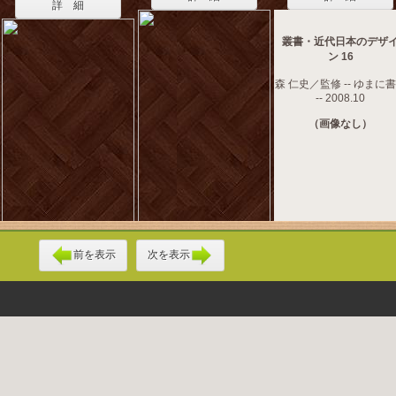
詳 細
叢書・近代日本のデザ
ン 16
森 仁史／監修 -- ゆまに
-- 2008.10
（画像なし）
前を表示
次を表示