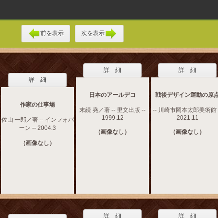
前を表示
次を表示
詳 細
詳 細
詳 細
日本のアールデコ
戦後デザイン運動の原
作家の仕事場
末続 堯／著 -- 里文出版 --
-- 川崎市岡本太郎美術館 -
1999.12
2021.11
佐山 一郎／著 -- インフォバ
ーン -- 2004.3
（画像なし）
（画像なし）
（画像なし）
詳 細
詳 細