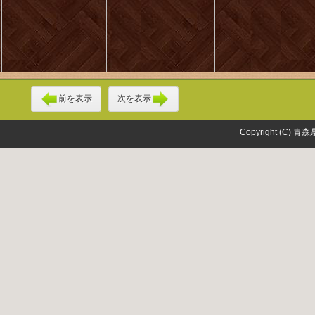
前を表示
次を表示
Copyright (C) 青森