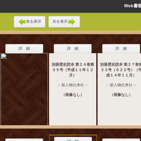
Web
前を表示
次を表示
詳 細
詳 細
詳 細
別冊歴史読本 第２４巻第
別冊歴史読本 第２７巻
３５号（平成１１年１２
３３号（６２２号）（
月）
成１４年１１月）
-- 新人物往来社 --
-- 新人物往来社 --
（画像なし）
（画像なし）