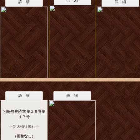
詳 細
詳 細
詳 細
詳 細
詳 細
別冊歴史読本 第２８巻第
１７号
-- 新人物往来社 --
（画像なし）