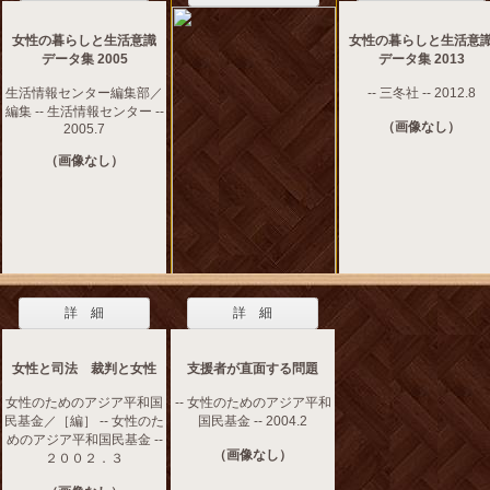
女性の暮らしと生活意識
女性の暮らしと生活意
データ集 2005
データ集 2013
生活情報センター編集部／
-- 三冬社 -- 2012.8
編集 -- 生活情報センター --
（画像なし）
2005.7
（画像なし）
詳 細
詳 細
女性と司法 裁判と女性
支援者が直面する問題
女性のためのアジア平和国
-- 女性のためのアジア平和
民基金／［編］ -- 女性のた
国民基金 -- 2004.2
めのアジア平和国民基金 --
（画像なし）
２００２．３