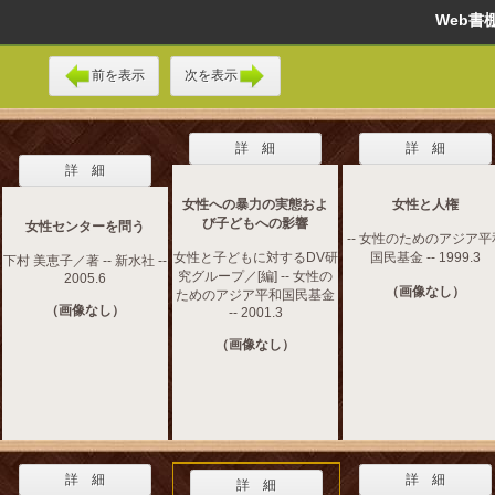
Web
前を表示
次を表示
詳 細
詳 細
詳 細
女性への暴力の実態およ
女性と人権
び子どもへの影響
女性センターを問う
-- 女性のためのアジア平
女性と子どもに対するDV研
国民基金 -- 1999.3
下村 美恵子／著 -- 新水社 --
究グループ／[編] -- 女性の
2005.6
（画像なし）
ためのアジア平和国民基金
（画像なし）
-- 2001.3
（画像なし）
詳 細
詳 細
詳 細