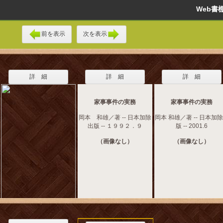
Web
前を表示
次を表示
詳 細
詳 細
詳 細
家事事件の実務
家事事件の実務
岡本 和雄／著 -- 日本加除
岡本 和雄／著 -- 日本加
出版 -- １９９２．９
版 -- 2001.6
（画像なし）
（画像なし）