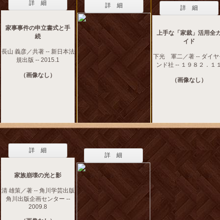
詳 細
詳 細
詳 細
家事事件の申立書式と手
上手な「家裁」活用全
続
イド
長山 義彦／共著 -- 新日本法
下光 軍二／著 -- ダイ
規出版 -- 2015.1
ンド社 -- １９８２．１
（画像なし）
（画像なし）
詳 細
詳 細
家族崩壊の光と影
清 雄策／著 -- 角川学芸出版
角川出版企画センター --
2009.8