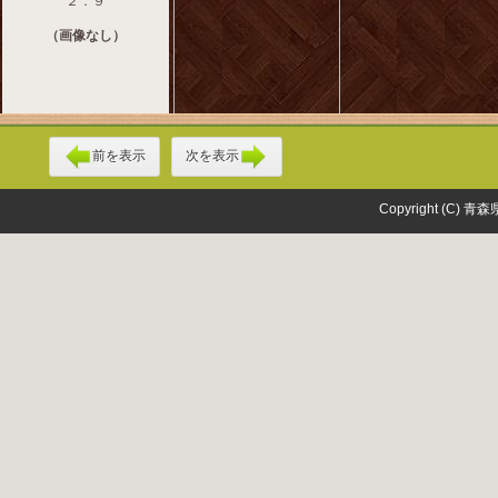
２．９
（画像なし）
前を表示
次を表示
Copyright (C) 青森