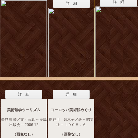
詳 細
詳 細
詳 細
詳 細
美術館学ツーリズム
ヨーロッパ美術館めぐり
長谷川 栄／文・写真 -- 鹿島
長谷川 智恵子／著 -- 昭文
出版会 -- 2006.12
社 -- １９９８．６
（画像なし）
（画像なし）