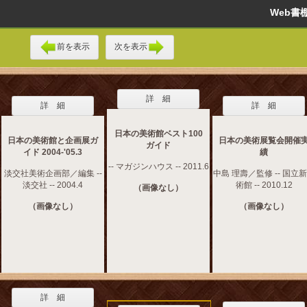
Web
前を表示
次を表示
詳 細
詳 細
詳 細
日本の美術館ベスト100
日本の美術館と企画展ガ
日本の美術展覧会開催
ガイド
イド 2004-'05.3
績
-- マガジンハウス -- 2011.6
淡交社美術企画部／編集 --
中島 理壽／監修 -- 国立
淡交社 -- 2004.4
術館 -- 2010.12
（画像なし）
（画像なし）
（画像なし）
詳 細