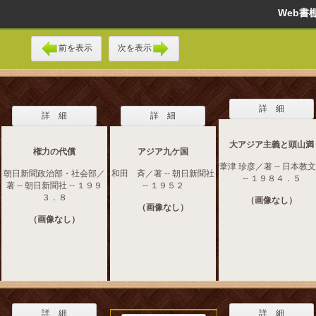
Web
前を表示
次を表示
詳 細
詳 細
詳 細
大アジア主義と頭山満
権力の代償
アジア九ケ国
葦津 珍彦／著 -- 日本教
朝日新聞政治部・社会部／
和田 斉／著 -- 朝日新聞社
-- １９８４．５
著 -- 朝日新聞社 -- １９９
-- １９５２
３．８
（画像なし）
（画像なし）
（画像なし）
詳 細
詳 細