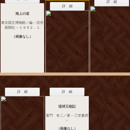
詳 細
詳 細
海上の道
東京国立博物館／編 -- 読売
新聞社 -- １９９２．１
（画像なし）
詳 細
詳 細
琉球王朝記
童門 冬二／著 -- 三笠書房
--
（画像なし）