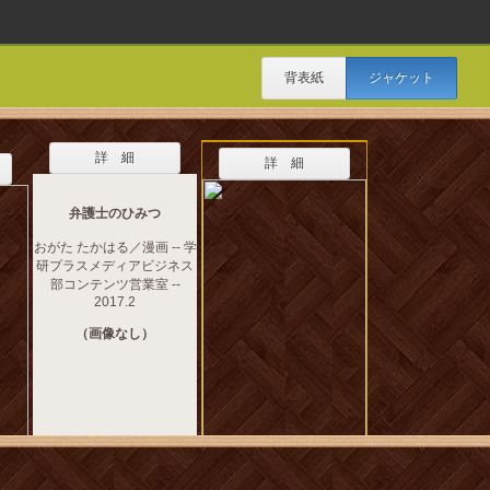
背表紙
ジャケット
詳 細
詳 細
弁護士のひみつ
おがた たかはる／漫画 -- 学
研プラスメディアビジネス
部コンテンツ営業室 --
2017.2
（画像なし）