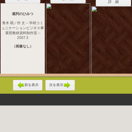
詳 細
裁判のひみつ
青木 萌／作 文 -- 学研コミ
ュニケーションビジネス事
業部教材資料制作室 --
2007.3
（画像なし）
前を表示
次を表示