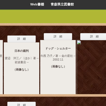
Web書棚 青森県立図書館
詳 細
詳 細
詳 細
ドッグ・シェルター
日本の裁判
 世
今西 乃子／著 -- 金の星社 --
渡辺 洋三／〔ほか〕著 --
2002.11
岩波書店 --
（画像なし）
（画像なし）
詳 細