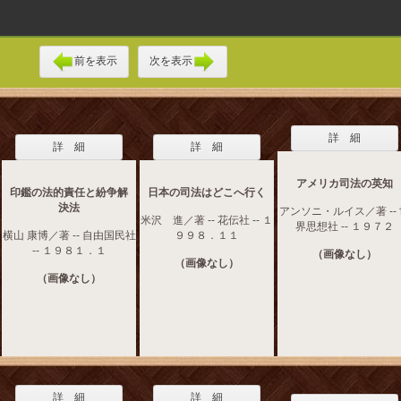
前を表示
次を表示
詳 細
詳 細
詳 細
アメリカ司法の英知
印鑑の法的責任と紛争解
日本の司法はどこへ行く
決法
アンソニ・ルイス／著 --
米沢 進／著 -- 花伝社 -- １
界思想社 -- １９７２
横山 康博／著 -- 自由国民社
９９８．１１
-- １９８１．１
（画像なし）
（画像なし）
（画像なし）
詳 細
詳 細