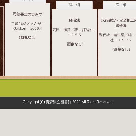
詳 細
詳 細
司法書士のひみつ
経済法
現行建設・安全施工
二尋 鴇彦／まんが --
法令集
Gakken -- 2026.4
高田 源清／著 -- 評論社 --
１９５５
現代社 編集部／編 --
（画像なし）
社 -- １９７２
（画像なし）
（画像なし）
Copyright (C) 青森県立図書館 2021 All Right Reserved.