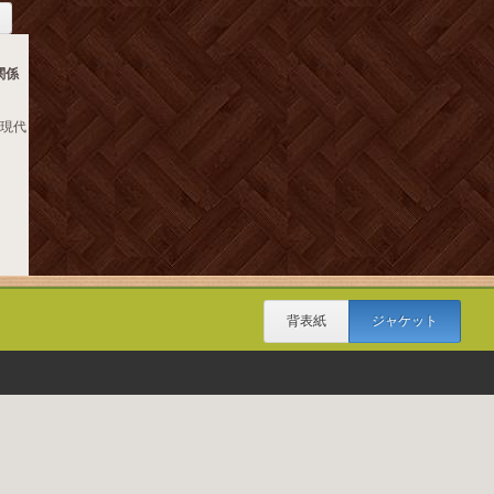
関係
 現代
背表紙
ジャケット