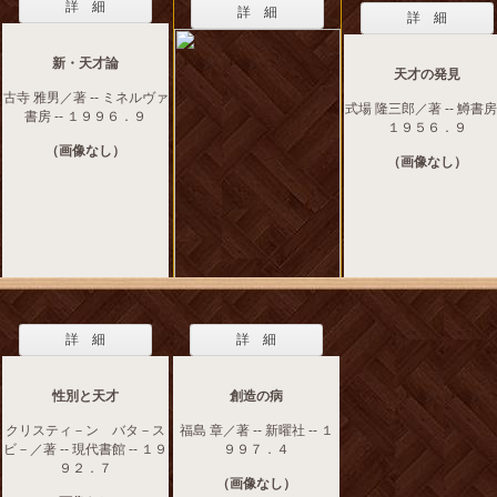
詳 細
詳 細
詳 細
新・天才論
天才の発見
古寺 雅男／著 -- ミネルヴァ
式場 隆三郎／著 -- 鱒書房 
書房 -- １９９６．９
１９５６．９
（画像なし）
（画像なし）
詳 細
詳 細
性別と天才
創造の病
クリスティ－ン バタ－ス
福島 章／著 -- 新曜社 -- １
ビ－／著 -- 現代書館 -- １９
９９７．４
９２．７
（画像なし）