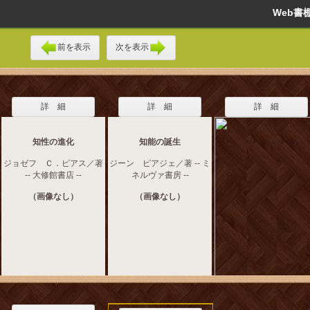
Web
前を表示
次を表示
詳 細
詳 細
詳 細
知性の進化
知能の誕生
ジョゼフ Ｃ．ピアス／著
ジーン ピアジェ／著 -- ミ
-- 大修館書店 --
ネルヴァ書房 --
（画像なし）
（画像なし）